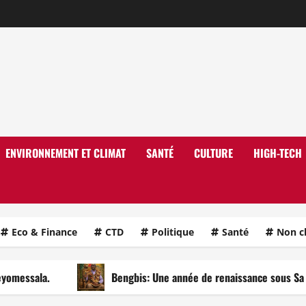
ENVIRONNEMENT ET CLIMAT
SANTÉ
CULTURE
HIGH-TECH
Eco & Finance
CTD
Politique
Santé
Non c
a.
Bengbis: Une année de renaissance sous Sa Majesté 