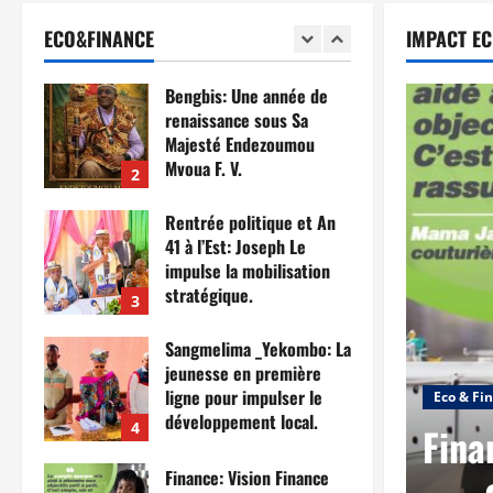
tronçons en exécution à
ECO&FINANCE
IMPACT E
Meyomessala.
1
23 mars 2026
0
Bengbis: Une année de
renaissance sous Sa
Majesté Endezoumou
Mvoua F. V.
2
22 mars 2026
0
Rentrée politique et An
41 à l’Est: Joseph Le
impulse la mobilisation
stratégique.
3
22 mars 2026
0
Sangmelima _Yekombo: La
jeunesse en première
nie Boulemou, l’audace
ligne pour impulser le
Eco & Fi
développement local.
4
éminin au service de la
Fina
22 mars 2026
0
Finance: Vision Finance