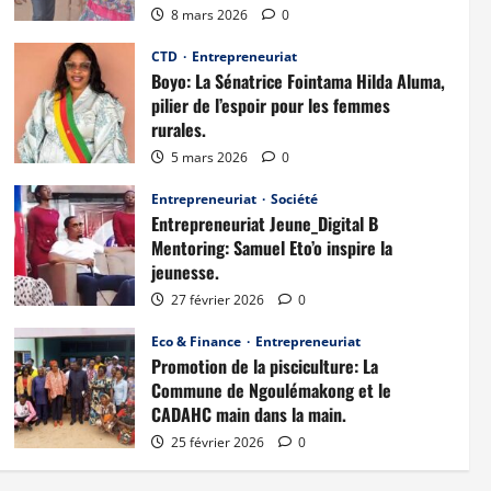
8 mars 2026
0
CTD
Entrepreneuriat
Boyo: La Sénatrice Fointama Hilda Aluma,
pilier de l’espoir pour les femmes
rurales.
5 mars 2026
0
Entrepreneuriat
Société
Entrepreneuriat Jeune_Digital B
Mentoring: Samuel Eto’o inspire la
jeunesse.
27 février 2026
0
Eco & Finance
Entrepreneuriat
Promotion de la pisciculture: La
Commune de Ngoulémakong et le
CADAHC main dans la main.
25 février 2026
0