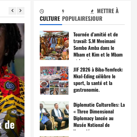
METTRE À
CULTURE
POPULAIRES
JOUR
Tournée d’amitié et de
travail: S.M Mveimani
Sombo Amba dans le
Mbam et Kim et le Mbam
et Inoubou.
JIF 2026 à Biba-Yemfeck:
17 mars 2026
0
Nkol-Eding célèbre le
sport, la santé et la
gastronomie.
Eco & Finance
15 mars 2026
0
Diplomatie Culturelles: La
Complexe pharmaceutiq
« Three Dimensional
Diplomacy lancée au
x de
Meyo: Naseri Paul Bea e
Musée National de
Yaoundé.