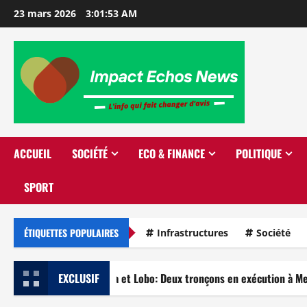
Majesté Endezoumou
23 mars 2026
3:01:54 AM
Mvoua F. V.
2
22 mars 2026
0
Rentrée politique et An
41 à l’Est: Joseph Le
impulse la mobilisation
stratégique.
3
22 mars 2026
0
Sangmelima _Yekombo: La
jeunesse en première
ACCUEIL
SOCIÉTÉ
ECO & FINANCE
POLITIQUE
ligne pour impulser le
développement local.
4
SPORT
22 mars 2026
0
Finance: Vision Finance
casse les prix de son
ÉTIQUETTES POPULAIRES
Infrastructures
Société
Compte Épargne.
5
22 mars 2026
0
outes dans le Dja et Lobo: Deux tronçons en exécution à Meyomessal
EXCLUSIF
Bitumage des routes
dans le Dja et Lobo: Deux