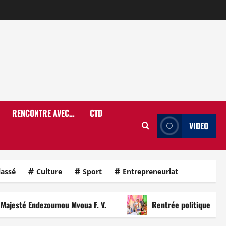
RENCONTRE AVEC…
CTD
VIDEO
lassé
Culture
Sport
Entrepreneuriat
Endezoumou Mvoua F. V.
Rentrée politique et An 41 à l’E