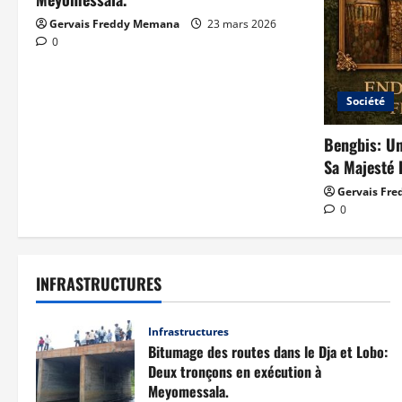
jeunesse en première
Gervais Freddy Memana
23 mars 2026
ligne pour impulser le
0
développement local.
4
22 mars 2026
0
Finance: Vision Finance
Société
casse les prix de son
Compte Épargne.
Bengbis: Un
Sa Majesté 
5
22 mars 2026
0
Gervais Fr
0
INFRASTRUCTURES
Infrastructures
Bitumage des routes dans le Dja et Lobo:
Deux tronçons en exécution à
Meyomessala.