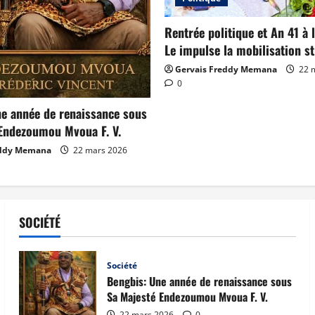
Rentrée politique et An 41 à l
Le impulse la mobilisation st
Gervais Freddy Memana
22 
0
e année de renaissance sous
Endezoumou Mvoua F. V.
eddy Memana
22 mars 2026
SOCIÉTÉ
Société
Bengbis: Une année de renaissance sous
Sa Majesté Endezoumou Mvoua F. V.
22 mars 2026
0