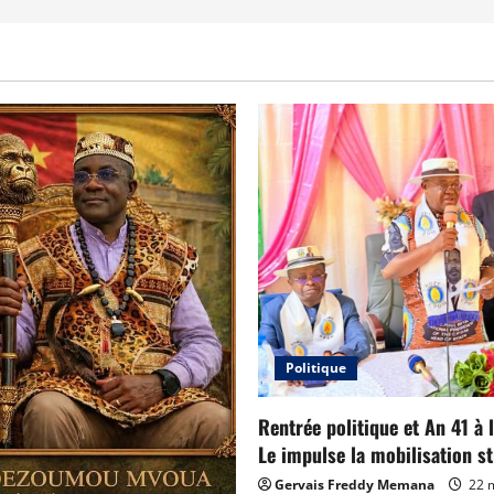
Politique
Rentrée politique et An 41 à l
Le impulse la mobilisation st
Gervais Freddy Memana
22 