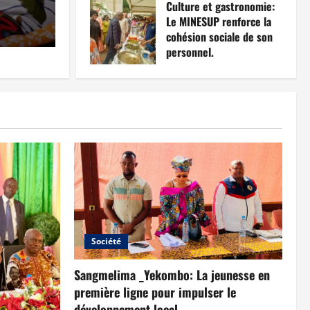
chantier.
Culture et gastronomie:
10 mars 2026
0
Le MINESUP renforce la
Gervais Freddy Memana
18 mars 2026
0
cohésion sociale de son
personnel.
8 mars 2026
0
Société
Sangmelima _Yekombo: La jeunesse en
première ligne pour impulser le
développement local.