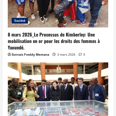
Société
8 mars 2026_Le Processus de Kimberley: Une
mobilisation en or pour les droits des femmes à
Yaoundé.
Gervais Freddy Memana
3 mars 2026
0