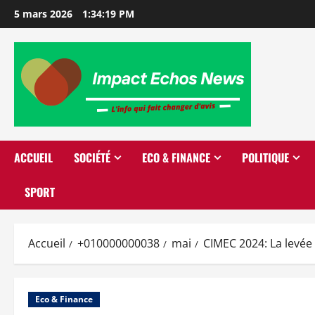
5 mars 2026
1:34:20 PM
ACCUEIL
SOCIÉTÉ
ECO & FINANCE
POLITIQUE
SPORT
Accueil
+010000000038
mai
CIMEC 2024: La levée 
Eco & Finance