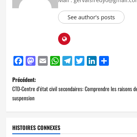
Mail : gervaisfredy0@gmail.c
See author's posts
Facebook
Mastodon
Email
WhatsApp
Telegram
Twitter
LinkedIn
Parta
Précédent:
CTD-Centre d’état civil secondaires: Comprendre les raisons de
suspension
HISTOIRES CONNEXES