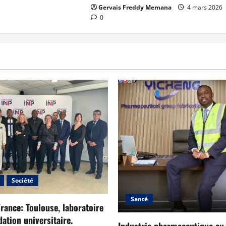
Gervais Freddy Memana
4 mars 2026
0
Société
Santé
ance: Toulouse, laboratoire
ation universitaire.
Industrie pharmaceutique a