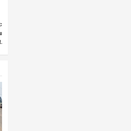
:
u
t.