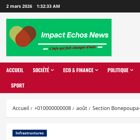
2 mars 2026
1:32:33 AM
ACCUEIL
SOCIÉTÉ
ECO & FINANCE
POLITIQUE
SPORT
Accueil
+010000000008
août
Section Bonepoupa-Y
Infrastructures