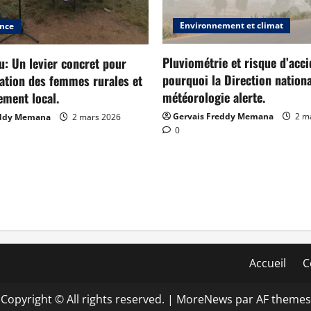
Environnement et climat
ance
Pluviométrie et risque d’acci
: Un levier concret pour
pourquoi la Direction nationa
ation des femmes rurales et
météorologie alerte.
ement local.
Gervais Freddy Memana
2 m
eddy Memana
2 mars 2026
0
Accueil
C
Copyright © All rights reserved.
|
MoreNews
par AF themes