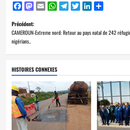
Facebook
Mastodon
Email
WhatsApp
Telegram
Twitter
LinkedIn
Parta
Précédent:
CAMEROUN-Extreme nord: Retour au pays natal de 242 réfugi
nigérians..
HISTOIRES CONNEXES