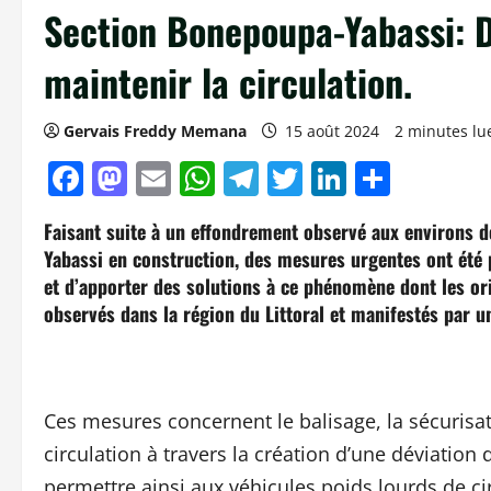
Section Bonepoupa-Yabassi: 
maintenir la circulation.
Gervais Freddy Memana
15 août 2024
2 minutes lu
Facebook
Mastodon
Email
WhatsApp
Telegram
Twitter
LinkedIn
Parta
Faisant suite à un effondrement observé aux environs d
Yabassi en construction, des mesures urgentes ont été p
et d’apporter des solutions à ce phénomène dont les o
observés dans la région du Littoral et manifestés par 
Ces mesures concernent le balisage, la sécurisati
circulation à travers la création d’une déviatio
permettre ainsi aux véhicules poids lourds de ci