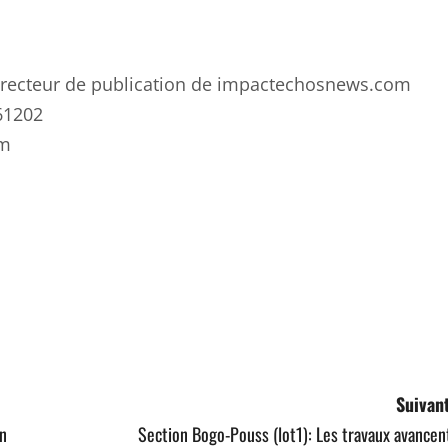
 directeur de publication de impactechosnews.com
61202
om
ger
Suivant
in
Section Bogo-Pouss (lot1): Les travaux avancen