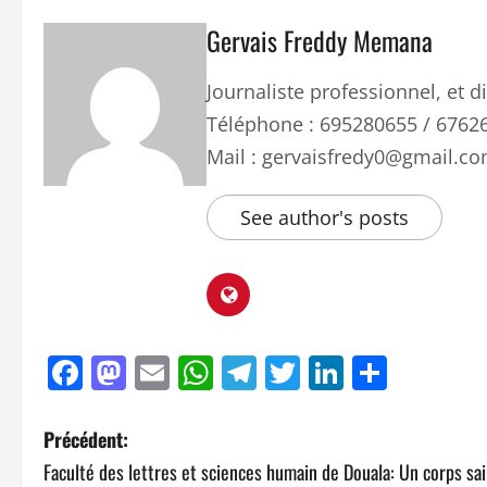
Gervais Freddy Memana
Journaliste professionnel, et
Téléphone : 695280655 / 6762
Mail : gervaisfredy0@gmail.c
See author's posts
Facebook
Mastodon
Email
WhatsApp
Telegram
Twitter
LinkedIn
Parta
Précédent:
Faculté des lettres et sciences humain de Douala: Un corps sa