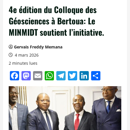
4e édition du Colloque des
Géosciences à Bertoua: Le
MINMIDT soutient l’initiative.
Gervais Freddy Memana
4 mars 2026
2 minutes lues
Facebook
Mastodon
Email
WhatsApp
Telegram
Twitter
LinkedIn
Partag