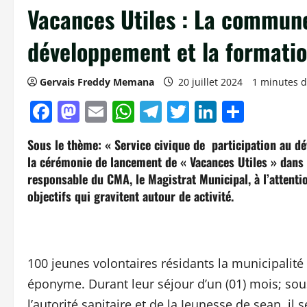
Vacances Utiles : La commune
développement et la formatio
Gervais Freddy Memana
20 juillet 2024
1 minutes d
Facebook
Mastodon
Email
WhatsApp
Telegram
Twitter
LinkedIn
Parta
Sous le thème: « Service civique de participation au dé
la cérémonie de lancement de « Vacances Utiles » dans 
responsable du CMA, le Magistrat Municipal, à l’attenti
objectifs qui gravitent autour de activité.
100 jeunes volontaires résidants la municipalité
éponyme. Durant leur séjour d’un (01) mois; sous
l’autorité sanitaire et de la Jeunesse de sean, 