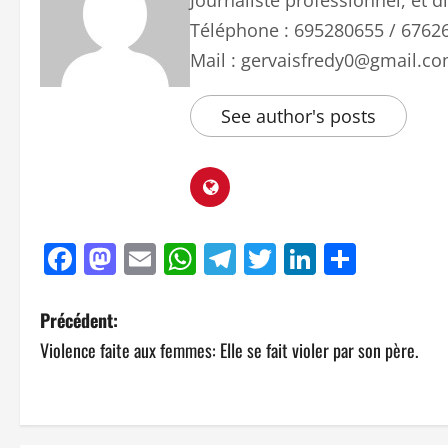
Journaliste professionnel, et
Téléphone : 695280655 / 6762
Mail : gervaisfredy0@gmail.c
See author's posts
Facebook
Mastodon
Email
WhatsApp
Telegram
Twitter
LinkedIn
Parta
Précédent:
Violence faite aux femmes: Elle se fait violer par son père.