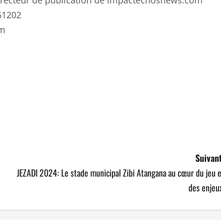
 directeur de publication de impactechosnews.com
61202
om
ger
Suivant
JEZADI 2024: Le stade municipal Zibi Atangana au cœur du jeu 
des enjeu