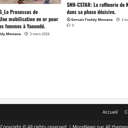
SNH-CSTAR: La raffinerie de K
dans sa phase décisive.
6_Le Processus de
Une mobilisation en or pour
Gervais Freddy Memana
3 m
des femmes à Yaoundé.
0
eddy Memana
3 mars 2026
Accueil
C
Copyright © All rights reserved.
|
MoreNews
par AF themes