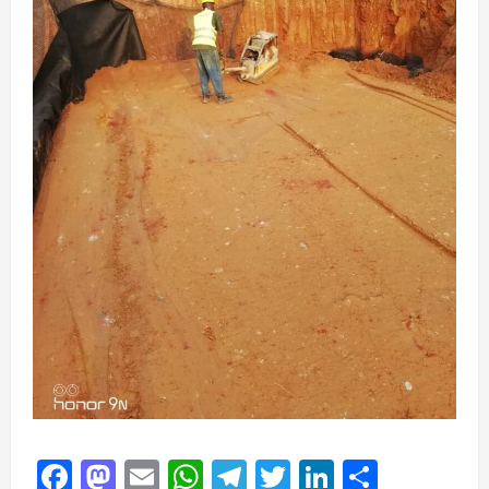
Facebook
Mastodon
Email
WhatsApp
Telegram
Twitter
LinkedIn
Partag